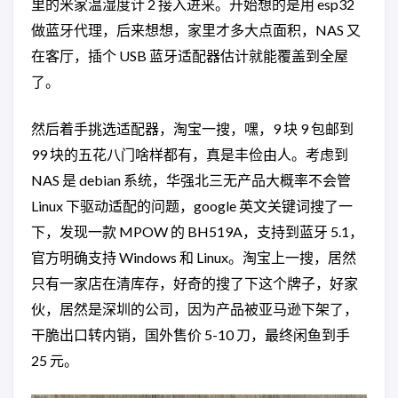
里的米家温湿度计 2 接入进来。开始想的是用 esp32
做蓝牙代理，后来想想，家里才多大点面积，NAS 又
在客厅，插个 USB 蓝牙适配器估计就能覆盖到全屋
了。
然后着手挑选适配器，淘宝一搜，嘿，9 块 9 包邮到
99 块的五花八门啥样都有，真是丰俭由人。考虑到
NAS 是 debian 系统，华强北三无产品大概率不会管
Linux 下驱动适配的问题，google 英文关键词搜了一
下，发现一款 MPOW 的 BH519A，支持到蓝牙 5.1，
官方明确支持 Windows 和 Linux。淘宝上一搜，居然
只有一家店在清库存，好奇的搜了下这个牌子，好家
伙，居然是深圳的公司，因为产品被亚马逊下架了，
干脆出口转内销，国外售价 5-10 刀，最终闲鱼到手
25 元。