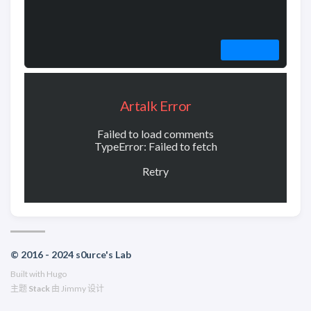
Artalk Error
Failed to load comments
TypeError: Failed to fetch
Retry
© 2016 - 2024 s0urce's Lab
Built with
Hugo
主题
Stack
由
Jimmy
设计