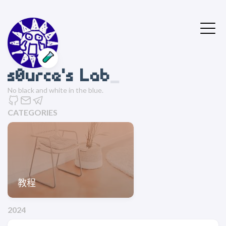
🧪
s0urce's Lab
No black and white in the blue.
CATEGORIES
教程
2024